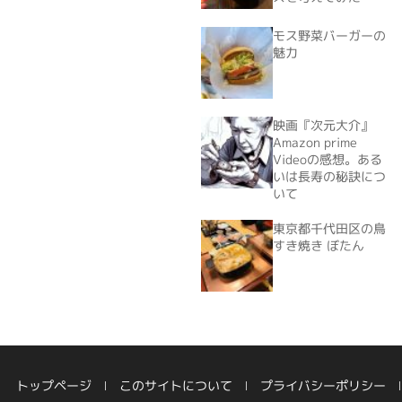
モス野菜バーガーの
魅力
映画『次元大介』
Amazon prime
Videoの感想。ある
いは長寿の秘訣につ
いて
東京都千代田区の鳥
すき焼き ぼたん
トップページ
このサイトについて
プライバシーポリシー