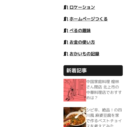
ロケーション
ホームページつくる
べるの趣味
お金の使い方
おかいもの記録
新着記事
中国家庭料理 煌林
さん閉店 北上市の
中華料理店でおすす
めは？
シビ辛、絶品！の四
川風 麻婆豆腐を家
で作るベストチョイ
スを考えてみた