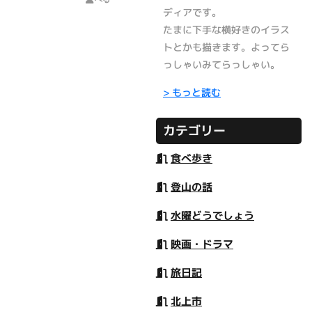
中華料理店でおすす
で作るベストチョイ
ディアです。
旅
めは？
スを考えてみた
たまに下手な横好きのイラス
トとかも描きます。よってら
っしゃいみてらっしゃい。
> もっと読む
カテゴリー
食べ歩き
登山の話
水曜どうでしょう
映画・ドラマ
旅日記
北上市