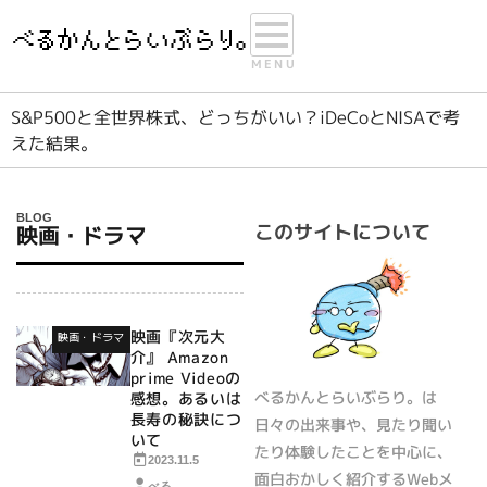
S&P500と全世界株式、どっちがいい？iDeCoとNISAで考
えた結果。
BLOG
このサイトについて
映画・ドラマ
映画『次元大
映画・ドラマ
トップページ
介』 Amazon
このサイトにつ
prime Videoの
食べ歩き
北上市
食べ歩き
食べ歩
食べ歩き
いて
べるかんとらいぶらり。は
感想。あるいは
おかいもの
長寿の秘訣につ
日々の出来事や、見たり聞い
プライバシーポ
いて
リシー
2023.10.30
べる
2023.11.21
べる
2023.11.13
べる
2023.1
趣味
たり体験したことを中心に、
2023.11.5
あじまんすごい。大
中国家庭料理 煌林
シビ辛、絶品！の四
モス野
サイトポリシー
面白おかしく紹介するWebメ
お金
判焼きうまうま。
さん閉店 北上市の
川風 麻婆豆腐を家
魅力
べる